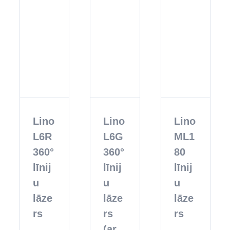
Lino
Lino
Lino
L6R
L6G
ML1
360°
360°
80
līnij
līnij
līnij
u
u
u
lāze
lāze
lāze
rs
rs
rs
(ar