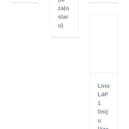
zaļo
star
u)
Lino
L4P1
līniju
lāzers
Lino
L4P
1
līnij
u