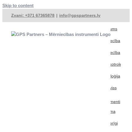
Skip to content
Zvani: +371 67365878
|
info@gpspartners.lv
Sākums
Mērniecība
Celtniecība
Mašīnkotrole
Metroloģija
Serviss
Lietoti
Instrumenti
Noma
Noderīgi