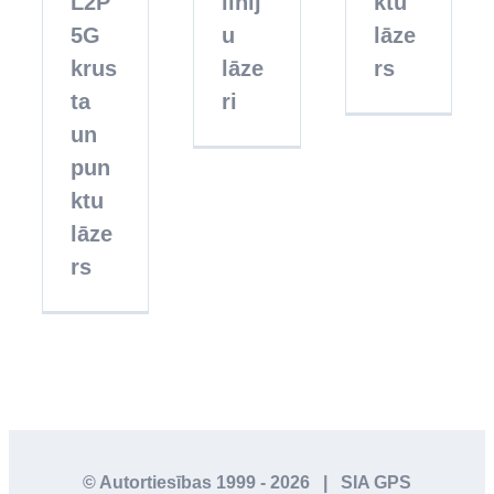
L2P
līnij
ktu
5G
u
lāze
krus
lāze
rs
ta
ri
un
pun
ktu
lāze
rs
© Autortiesības 1999 -
2026 | SIA GPS